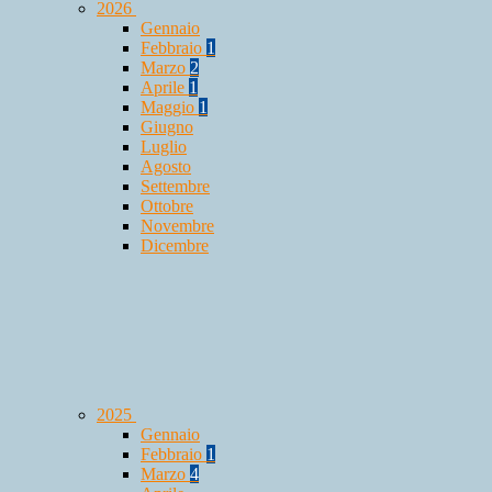
2026
Gennaio
Febbraio
1
Marzo
2
Aprile
1
Maggio
1
Giugno
Luglio
Agosto
Settembre
Ottobre
Novembre
Dicembre
2025
Gennaio
Febbraio
1
Marzo
4