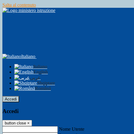
Salta al contenuto
Italiano
Italiano
English
عربى
Shqiptare
Română
Accedi
Accedi
button close
×
Nome Utente