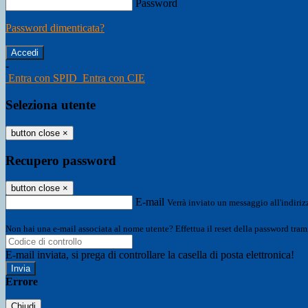
Password
Password dimenticata?
-
Entra con SPID
Entra con CIE
Seleziona utente
button close
×
Recupero password
button close
×
E-mail
Verrà inviato un messaggio all'indirizz
Non hai una e-mail associata al nome utente? Effettua il reset della password tram
E-mail inviata, si prega di controllare la casella di posta elettronica!
Errore
Chiudi