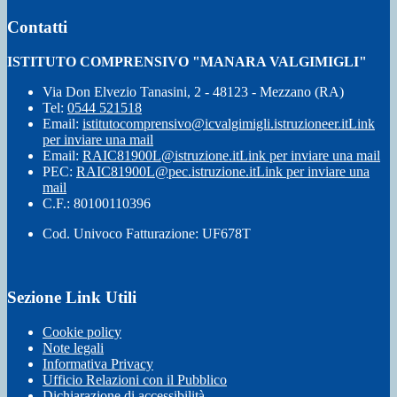
Contatti
ISTITUTO COMPRENSIVO "MANARA VALGIMIGLI"
Via Don Elvezio Tanasini, 2 - 48123 - Mezzano (RA)
Tel:
0544 521518
Email:
istitutocomprensivo@icvalgimigli.istruzioneer.it
Link
per inviare una mail
Email:
RAIC81900L@istruzione.it
Link per inviare una mail
PEC:
RAIC81900L@pec.istruzione.it
Link per inviare una
mail
C.F.: 80100110396
Cod. Univoco Fatturazione: UF678T
Sezione Link Utili
Cookie policy
Note legali
Informativa Privacy
Ufficio Relazioni con il Pubblico
Dichiarazione di accessibilità