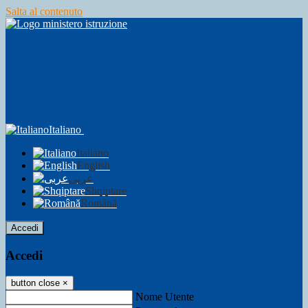
Salta al contenuto
Italiano
Italiano
English
عربى
Shqiptare
Română
Accedi
Accedi
button close
×
Nome Utente