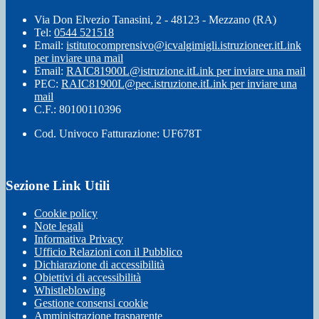
Via Don Elvezio Tanasini, 2 - 48123 - Mezzano (RA)
Tel:
0544 521518
Email:
istitutocomprensivo@icvalgimigli.istruzioneer.it
Link
per inviare una mail
Email:
RAIC81900L@istruzione.it
Link per inviare una mail
PEC:
RAIC81900L@pec.istruzione.it
Link per inviare una
mail
C.F.: 80100110396
Cod. Univoco Fatturazione: UF678T
Sezione Link Utili
Cookie policy
Note legali
Informativa Privacy
Ufficio Relazioni con il Pubblico
Dichiarazione di accessibilità
Obiettivi di accessibilità
Whistleblowing
Gestione consensi cookie
Amministrazione trasparente