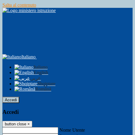
Salta al contenuto
Italiano
Italiano
English
عربى
Shqiptare
Română
Accedi
Accedi
button close
×
Nome Utente