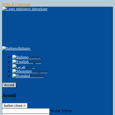
Salta al contenuto
Italiano
Italiano
English
عربى
Shqiptare
Română
Accedi
Accedi
button close
×
Nome Utente