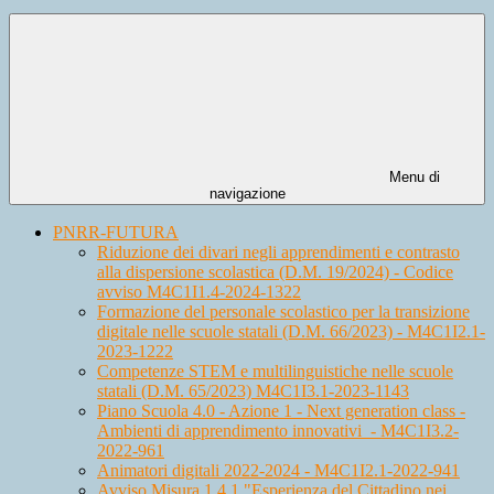
Menu di
navigazione
PNRR-FUTURA
Riduzione dei divari negli apprendimenti e contrasto
alla dispersione scolastica (D.M. 19/2024) - Codice
avviso M4C1I1.4-2024-1322
Formazione del personale scolastico per la transizione
digitale nelle scuole statali (D.M. 66/2023) - M4C1I2.1-
2023-1222
Competenze STEM e multilinguistiche nelle scuole
statali (D.M. 65/2023) M4C1I3.1-2023-1143
Piano Scuola 4.0 - Azione 1 - Next generation class -
Ambienti di apprendimento innovativi - M4C1I3.2-
2022-961
Animatori digitali 2022-2024 - M4C1I2.1-2022-941
Avviso Misura 1.4.1 "Esperienza del Cittadino nei