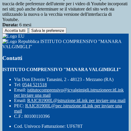
traccia delle preferenze dell'utente per i video di Youtube incorporati
nei siti; può anche determinare se il visitatore del sito web sta
utilizzando la nuova o la vecchia versione dell'interfaccia di
Youtube.
Durata:
6 mesi
Accetta tutti
Salva le preferenze
ISTITUTO COMPRENSIVO "MANARA
VALGIMIGLI"
Contatti
ISTITUTO COMPRENSIVO "MANARA VALGIMIGLI"
Via Don Elvezio Tanasini, 2 - 48123 - Mezzano (RA)
Tel:
0544 521518
Email:
istitutocomprensivo@icvalgimigli.istruzioneer.it
Link
per inviare una mail
Email:
RAIC81900L@istruzione.it
Link per inviare una mail
PEC:
RAIC81900L@pec.istruzione.it
Link per inviare una
mail
C.F.: 80100110396
Cod. Univoco Fatturazione: UF678T