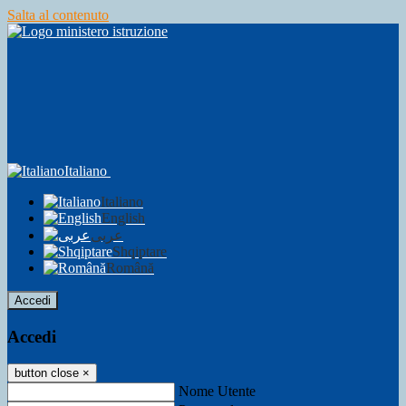
Salta al contenuto
Italiano
Italiano
English
عربى
Shqiptare
Română
Accedi
Accedi
button close
×
Nome Utente