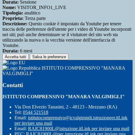
Durata:
Sessione
Nome:
VISITOR_INFO1_LIVE
Tipologia:
analitico
Proprieta:
Terza parte
Descrizione:
Questo cookie è impostato da Youtube per tenere
traccia delle preferenze dell'utente per i video di Youtube incorporati
nei siti; può anche determinare se il visitatore del sito web sta
utilizzando la nuova o la vecchia versione dell'interfaccia di
Youtube.
Durata:
6 mesi
Accetta tutti
Salva le preferenze
ISTITUTO COMPRENSIVO "MANARA
VALGIMIGLI"
Contatti
ISTITUTO COMPRENSIVO "MANARA VALGIMIGLI"
Via Don Elvezio Tanasini, 2 - 48123 - Mezzano (RA)
Tel:
0544 521518
Email:
istitutocomprensivo@icvalgimigli.istruzioneer.it
Link
per inviare una mail
Email:
RAIC81900L@istruzione.it
Link per inviare una mail
PEC:
RAIC81900L@pec.istruzione.it
Link per inviare una