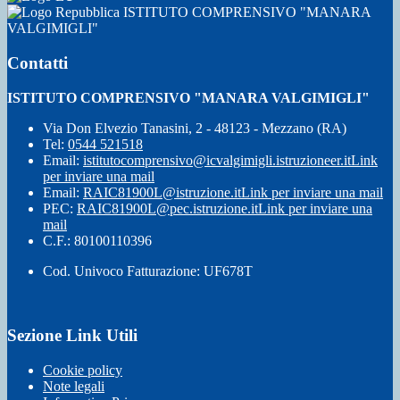
ISTITUTO COMPRENSIVO "MANARA
VALGIMIGLI"
Contatti
ISTITUTO COMPRENSIVO "MANARA VALGIMIGLI"
Via Don Elvezio Tanasini, 2 - 48123 - Mezzano (RA)
Tel:
0544 521518
Email:
istitutocomprensivo@icvalgimigli.istruzioneer.it
Link
per inviare una mail
Email:
RAIC81900L@istruzione.it
Link per inviare una mail
PEC:
RAIC81900L@pec.istruzione.it
Link per inviare una
mail
C.F.: 80100110396
Cod. Univoco Fatturazione: UF678T
Sezione Link Utili
Cookie policy
Note legali