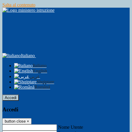
Salta al contenuto
Italiano
Italiano
English
عربى
Shqiptare
Română
Accedi
Accedi
button close
×
Nome Utente