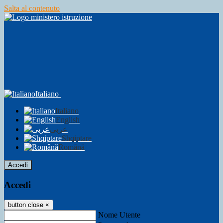
Salta al contenuto
Italiano
Italiano
English
عربى
Shqiptare
Română
Accedi
Accedi
button close
×
Nome Utente