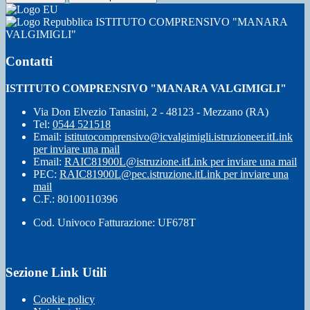
ISTITUTO COMPRENSIVO "MANARA
VALGIMIGLI"
Contatti
ISTITUTO COMPRENSIVO "MANARA VALGIMIGLI"
Via Don Elvezio Tanasini, 2 - 48123 - Mezzano (RA)
Tel:
0544 521518
Email:
istitutocomprensivo@icvalgimigli.istruzioneer.it
Link
per inviare una mail
Email:
RAIC81900L@istruzione.it
Link per inviare una mail
PEC:
RAIC81900L@pec.istruzione.it
Link per inviare una
mail
C.F.: 80100110396
Cod. Univoco Fatturazione: UF678T
Sezione Link Utili
Cookie policy