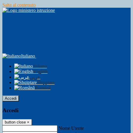
Salta al contenuto
Italiano
Italiano
English
عربى
Shqiptare
Română
Accedi
Accedi
button close
×
Nome Utente