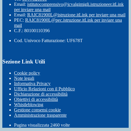
Email:
istitutocomprensivo@icvalgimigli.istruzioneer.it
Link
per inviare una mail
Email:
RAIC81900L@istruzione.it
Link per inviare una mail
PEC:
RAIC81900L@pec.istruzione.it
Link per inviare una
mail
C.F.: 80100110396
Cod. Univoco Fatturazione: UF678T
Sezione Link Utili
Cookie policy
Note legali
Informativa Privacy
Ufficio Relazioni con il Pubblico
Dichiarazione di accessibilità
Obiettivi di accessibilità
Whistleblowing
Gestione consensi cookie
Amministrazione trasparente
Pagina visualizzata
2460
volte