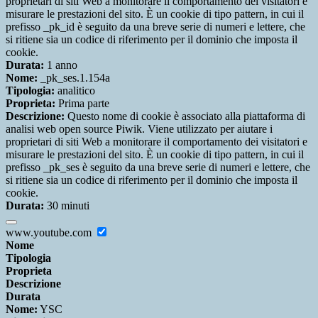
proprietari di siti Web a monitorare il comportamento dei visitatori e
misurare le prestazioni del sito. È un cookie di tipo pattern, in cui il
prefisso _pk_id è seguito da una breve serie di numeri e lettere, che
si ritiene sia un codice di riferimento per il dominio che imposta il
cookie.
Durata:
1 anno
Nome:
_pk_ses.1.154a
Tipologia:
analitico
Proprieta:
Prima parte
Descrizione:
Questo nome di cookie è associato alla piattaforma di
analisi web open source Piwik. Viene utilizzato per aiutare i
proprietari di siti Web a monitorare il comportamento dei visitatori e
misurare le prestazioni del sito. È un cookie di tipo pattern, in cui il
prefisso _pk_ses è seguito da una breve serie di numeri e lettere, che
si ritiene sia un codice di riferimento per il dominio che imposta il
cookie.
Durata:
30 minuti
www.youtube.com
Nome
Tipologia
Proprieta
Descrizione
Durata
Nome:
YSC