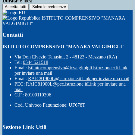
Durata:
6 mesi
Accetta tutti
Salva le preferenze
ISTITUTO COMPRENSIVO "MANARA
VALGIMIGLI"
Contatti
ISTITUTO COMPRENSIVO "MANARA VALGIMIGLI"
Via Don Elvezio Tanasini, 2 - 48123 - Mezzano (RA)
Tel:
0544 521518
Email:
istitutocomprensivo@icvalgimigli.istruzioneer.it
Link
per inviare una mail
Email:
RAIC81900L@istruzione.it
Link per inviare una mail
PEC:
RAIC81900L@pec.istruzione.it
Link per inviare una
mail
C.F.: 80100110396
Cod. Univoco Fatturazione: UF678T
Sezione Link Utili