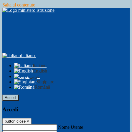
Salta al contenuto
Italiano
Italiano
English
عربى
Shqiptare
Română
Accedi
Accedi
button close
×
Nome Utente