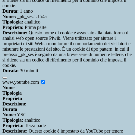
si ritiene sia un codice di riferimento per il dominio che imposta il
cookie.
Durata:
1 anno
Nome:
_pk_ses.1.154a
Tipologia:
analitico
Proprieta:
Prima parte
Descrizione:
Questo nome di cookie è associato alla piattaforma di
analisi web open source Piwik. Viene utilizzato per aiutare i
proprietari di siti Web a monitorare il comportamento dei visitatori e
misurare le prestazioni del sito. È un cookie di tipo pattern, in cui il
prefisso _pk_ses è seguito da una breve serie di numeri e lettere, che
si ritiene sia un codice di riferimento per il dominio che imposta il
cookie.
Durata:
30 minuti
www.youtube.com
Nome
Tipologia
Proprieta
Descrizione
Durata
Nome:
YSC
Tipologia:
analitico
Proprieta:
Terza parte
Descrizione:
Questo cookie è impostato da YouTube per tenere