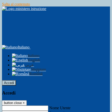
Salta al contenuto
Italiano
Italiano
English
عربى
Shqiptare
Română
Accedi
Accedi
button close
×
Nome Utente