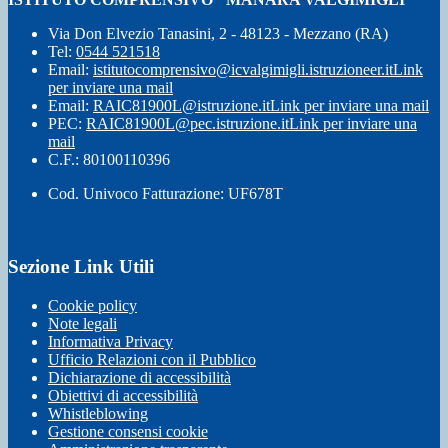
Via Don Elvezio Tanasini, 2 - 48123 - Mezzano (RA)
Tel:
0544 521518
Email:
istitutocomprensivo@icvalgimigli.istruzioneer.it
Link
per inviare una mail
Email:
RAIC81900L@istruzione.it
Link per inviare una mail
PEC:
RAIC81900L@pec.istruzione.it
Link per inviare una
mail
C.F.: 80100110396
Cod. Univoco Fatturazione: UF678T
Sezione Link Utili
Cookie policy
Note legali
Informativa Privacy
Ufficio Relazioni con il Pubblico
Dichiarazione di accessibilità
Obiettivi di accessibilità
Whistleblowing
Gestione consensi cookie