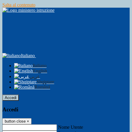
Salta al contenuto
Italiano
Italiano
English
عربى
Shqiptare
Română
Accedi
Accedi
button close
×
Nome Utente