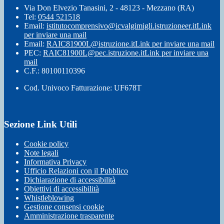
Via Don Elvezio Tanasini, 2 - 48123 - Mezzano (RA)
Tel:
0544 521518
Email:
istitutocomprensivo@icvalgimigli.istruzioneer.it
Link
per inviare una mail
Email:
RAIC81900L@istruzione.it
Link per inviare una mail
PEC:
RAIC81900L@pec.istruzione.it
Link per inviare una
mail
C.F.: 80100110396
Cod. Univoco Fatturazione: UF678T
Sezione Link Utili
Cookie policy
Note legali
Informativa Privacy
Ufficio Relazioni con il Pubblico
Dichiarazione di accessibilità
Obiettivi di accessibilità
Whistleblowing
Gestione consensi cookie
Amministrazione trasparente