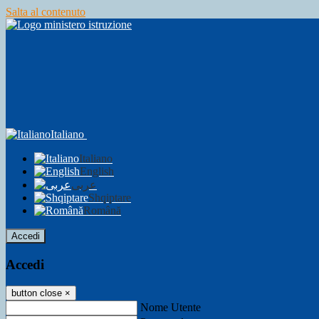
Salta al contenuto
Italiano
Italiano
English
عربى
Shqiptare
Română
Accedi
Accedi
button close
×
Nome Utente