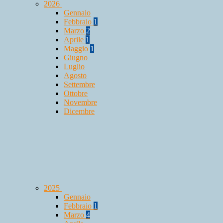
2026
Gennaio
Febbraio
1
Marzo
2
Aprile
1
Maggio
1
Giugno
Luglio
Agosto
Settembre
Ottobre
Novembre
Dicembre
2025
Gennaio
Febbraio
1
Marzo
4