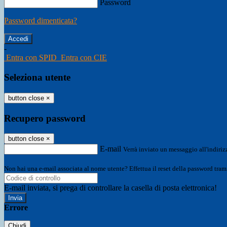
Password
Password dimenticata?
-
Entra con SPID
Entra con CIE
Seleziona utente
button close
×
Recupero password
button close
×
E-mail
Verrà inviato un messaggio all'indirizz
Non hai una e-mail associata al nome utente? Effettua il reset della password tram
E-mail inviata, si prega di controllare la casella di posta elettronica!
Errore
Chiudi