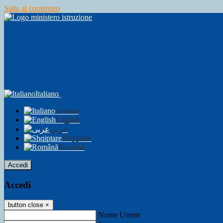
Salta al contenuto
Italiano
Italiano
English
عربى
Shqiptare
Română
Accedi
Accedi
button close
×
Nome Utente