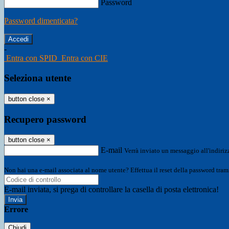
Password
Password dimenticata?
-
Entra con SPID
Entra con CIE
Seleziona utente
button close
×
Recupero password
button close
×
E-mail
Verrà inviato un messaggio all'indirizz
Non hai una e-mail associata al nome utente? Effettua il reset della password tram
E-mail inviata, si prega di controllare la casella di posta elettronica!
Errore
Chiudi