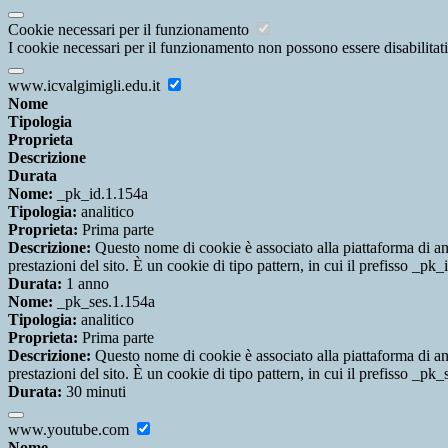
Cookie necessari per il funzionamento
I cookie necessari per il funzionamento non possono essere disabilitati.
www.icvalgimigli.edu.it
Nome
Tipologia
Proprieta
Descrizione
Durata
Nome:
_pk_id.1.154a
Tipologia:
analitico
Proprieta:
Prima parte
Descrizione:
Questo nome di cookie è associato alla piattaforma di ana
prestazioni del sito. È un cookie di tipo pattern, in cui il prefisso _pk
Durata:
1 anno
Nome:
_pk_ses.1.154a
Tipologia:
analitico
Proprieta:
Prima parte
Descrizione:
Questo nome di cookie è associato alla piattaforma di ana
prestazioni del sito. È un cookie di tipo pattern, in cui il prefisso _pk
Durata:
30 minuti
www.youtube.com
Nome