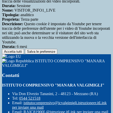
traccia delle visualizzazioni dei video incorporati.
Durata:
Sessione
Nome:
VISITOR_INFO1_LIVE
Tipologia:
analitico
Proprieta:
Terza parte
Descrizione:
Questo cookie è impostato da Youtube per tenere
traccia delle preferenze dell'utente per i video di Youtube incorporati
nei siti; può anche determinare se il visitatore del sito web sta
utilizzando la nuova o la vecchia versione dell'interfaccia di
Youtube.
Durata:
6 mesi
Accetta tutti
Salva le preferenze
ISTITUTO COMPRENSIVO "MANARA
VALGIMIGLI"
Contatti
ISTITUTO COMPRENSIVO "MANARA VALGIMIGLI"
Via Don Elvezio Tanasini, 2 - 48123 - Mezzano (RA)
Tel:
0544 521518
Email:
istitutocomprensivo@icvalgimigli.istruzioneer.it
Link
per inviare una mail
Email:
RAIC81900L@istruzione.it
Link per inviare una mail