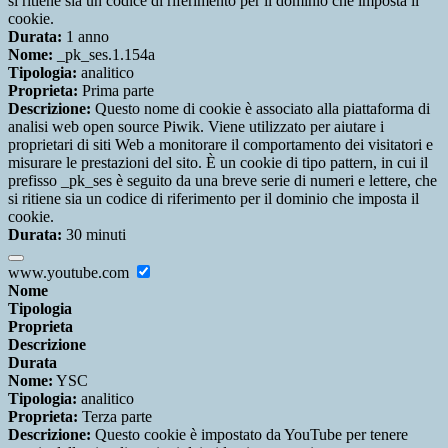
si ritiene sia un codice di riferimento per il dominio che imposta il
cookie.
Durata:
1 anno
Nome:
_pk_ses.1.154a
Tipologia:
analitico
Proprieta:
Prima parte
Descrizione:
Questo nome di cookie è associato alla piattaforma di
analisi web open source Piwik. Viene utilizzato per aiutare i
proprietari di siti Web a monitorare il comportamento dei visitatori e
misurare le prestazioni del sito. È un cookie di tipo pattern, in cui il
prefisso _pk_ses è seguito da una breve serie di numeri e lettere, che
si ritiene sia un codice di riferimento per il dominio che imposta il
cookie.
Durata:
30 minuti
www.youtube.com
Nome
Tipologia
Proprieta
Descrizione
Durata
Nome:
YSC
Tipologia:
analitico
Proprieta:
Terza parte
Descrizione:
Questo cookie è impostato da YouTube per tenere