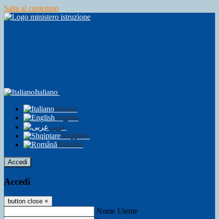
Salta al contenuto
Italiano
Italiano
English
عربى
Shqiptare
Română
Accedi
Accedi
button close
×
Nome Utente