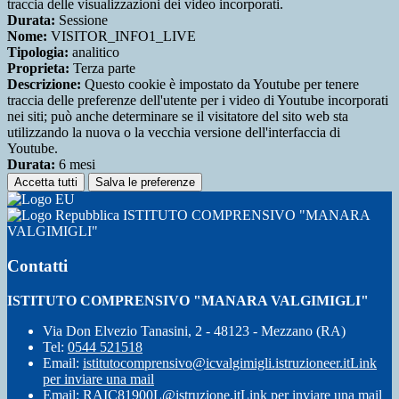
traccia delle visualizzazioni dei video incorporati.
Durata:
Sessione
Nome:
VISITOR_INFO1_LIVE
Tipologia:
analitico
Proprieta:
Terza parte
Descrizione:
Questo cookie è impostato da Youtube per tenere
traccia delle preferenze dell'utente per i video di Youtube incorporati
nei siti; può anche determinare se il visitatore del sito web sta
utilizzando la nuova o la vecchia versione dell'interfaccia di
Youtube.
Durata:
6 mesi
Accetta tutti
Salva le preferenze
ISTITUTO COMPRENSIVO "MANARA
VALGIMIGLI"
Contatti
ISTITUTO COMPRENSIVO "MANARA VALGIMIGLI"
Via Don Elvezio Tanasini, 2 - 48123 - Mezzano (RA)
Tel:
0544 521518
Email:
istitutocomprensivo@icvalgimigli.istruzioneer.it
Link
per inviare una mail
Email:
RAIC81900L@istruzione.it
Link per inviare una mail