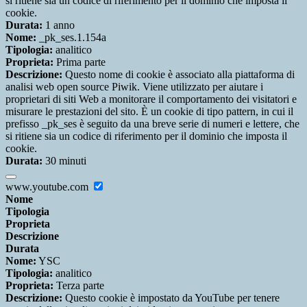
si ritiene sia un codice di riferimento per il dominio che imposta il
cookie.
Durata:
1 anno
Nome:
_pk_ses.1.154a
Tipologia:
analitico
Proprieta:
Prima parte
Descrizione:
Questo nome di cookie è associato alla piattaforma di
analisi web open source Piwik. Viene utilizzato per aiutare i
proprietari di siti Web a monitorare il comportamento dei visitatori e
misurare le prestazioni del sito. È un cookie di tipo pattern, in cui il
prefisso _pk_ses è seguito da una breve serie di numeri e lettere, che
si ritiene sia un codice di riferimento per il dominio che imposta il
cookie.
Durata:
30 minuti
www.youtube.com
Nome
Tipologia
Proprieta
Descrizione
Durata
Nome:
YSC
Tipologia:
analitico
Proprieta:
Terza parte
Descrizione:
Questo cookie è impostato da YouTube per tenere