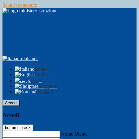
Salta al contenuto
Italiano
Italiano
English
عربى
Shqiptare
Română
Accedi
Accedi
button close
×
Nome Utente