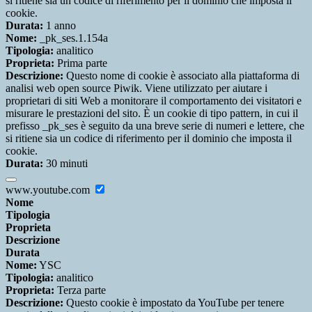
si ritiene sia un codice di riferimento per il dominio che imposta il
cookie.
Durata:
1 anno
Nome:
_pk_ses.1.154a
Tipologia:
analitico
Proprieta:
Prima parte
Descrizione:
Questo nome di cookie è associato alla piattaforma di
analisi web open source Piwik. Viene utilizzato per aiutare i
proprietari di siti Web a monitorare il comportamento dei visitatori e
misurare le prestazioni del sito. È un cookie di tipo pattern, in cui il
prefisso _pk_ses è seguito da una breve serie di numeri e lettere, che
si ritiene sia un codice di riferimento per il dominio che imposta il
cookie.
Durata:
30 minuti
www.youtube.com
Nome
Tipologia
Proprieta
Descrizione
Durata
Nome:
YSC
Tipologia:
analitico
Proprieta:
Terza parte
Descrizione:
Questo cookie è impostato da YouTube per tenere