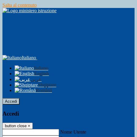
Salta al contenuto
Italiano
Italiano
English
عربى
Shqiptare
Română
Accedi
Accedi
button close
×
Nome Utente