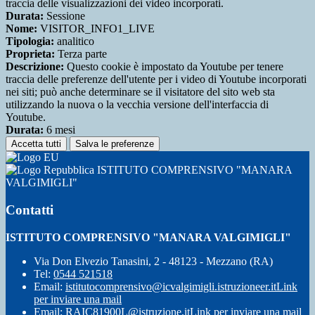
traccia delle visualizzazioni dei video incorporati.
Durata:
Sessione
Nome:
VISITOR_INFO1_LIVE
Tipologia:
analitico
Proprieta:
Terza parte
Descrizione:
Questo cookie è impostato da Youtube per tenere
traccia delle preferenze dell'utente per i video di Youtube incorporati
nei siti; può anche determinare se il visitatore del sito web sta
utilizzando la nuova o la vecchia versione dell'interfaccia di
Youtube.
Durata:
6 mesi
Accetta tutti
Salva le preferenze
ISTITUTO COMPRENSIVO "MANARA
VALGIMIGLI"
Contatti
ISTITUTO COMPRENSIVO "MANARA VALGIMIGLI"
Via Don Elvezio Tanasini, 2 - 48123 - Mezzano (RA)
Tel:
0544 521518
Email:
istitutocomprensivo@icvalgimigli.istruzioneer.it
Link
per inviare una mail
Email:
RAIC81900L@istruzione.it
Link per inviare una mail