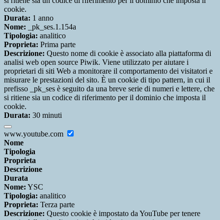
si ritiene sia un codice di riferimento per il dominio che imposta il
cookie.
Durata:
1 anno
Nome:
_pk_ses.1.154a
Tipologia:
analitico
Proprieta:
Prima parte
Descrizione:
Questo nome di cookie è associato alla piattaforma di
analisi web open source Piwik. Viene utilizzato per aiutare i
proprietari di siti Web a monitorare il comportamento dei visitatori e
misurare le prestazioni del sito. È un cookie di tipo pattern, in cui il
prefisso _pk_ses è seguito da una breve serie di numeri e lettere, che
si ritiene sia un codice di riferimento per il dominio che imposta il
cookie.
Durata:
30 minuti
www.youtube.com
Nome
Tipologia
Proprieta
Descrizione
Durata
Nome:
YSC
Tipologia:
analitico
Proprieta:
Terza parte
Descrizione:
Questo cookie è impostato da YouTube per tenere