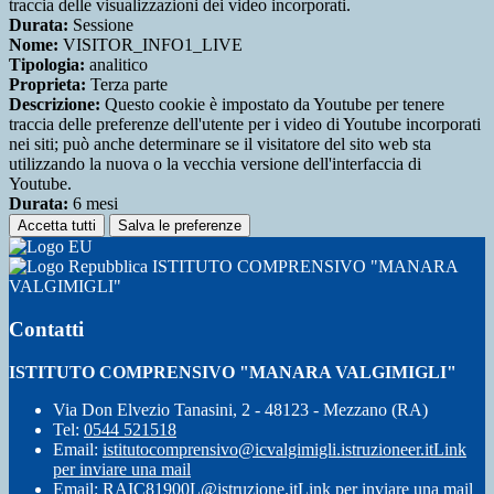
traccia delle visualizzazioni dei video incorporati.
Durata:
Sessione
Nome:
VISITOR_INFO1_LIVE
Tipologia:
analitico
Proprieta:
Terza parte
Descrizione:
Questo cookie è impostato da Youtube per tenere
traccia delle preferenze dell'utente per i video di Youtube incorporati
nei siti; può anche determinare se il visitatore del sito web sta
utilizzando la nuova o la vecchia versione dell'interfaccia di
Youtube.
Durata:
6 mesi
Accetta tutti
Salva le preferenze
ISTITUTO COMPRENSIVO "MANARA
VALGIMIGLI"
Contatti
ISTITUTO COMPRENSIVO "MANARA VALGIMIGLI"
Via Don Elvezio Tanasini, 2 - 48123 - Mezzano (RA)
Tel:
0544 521518
Email:
istitutocomprensivo@icvalgimigli.istruzioneer.it
Link
per inviare una mail
Email:
RAIC81900L@istruzione.it
Link per inviare una mail