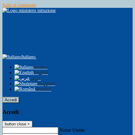
Salta al contenuto
Italiano
Italiano
English
عربى
Shqiptare
Română
Accedi
Accedi
button close
×
Nome Utente