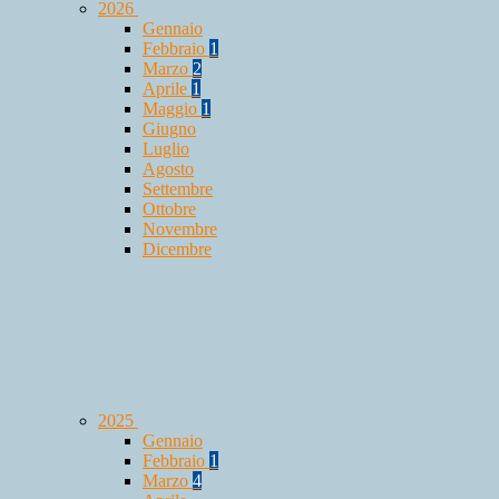
2026
Gennaio
Febbraio
1
Marzo
2
Aprile
1
Maggio
1
Giugno
Luglio
Agosto
Settembre
Ottobre
Novembre
Dicembre
2025
Gennaio
Febbraio
1
Marzo
4