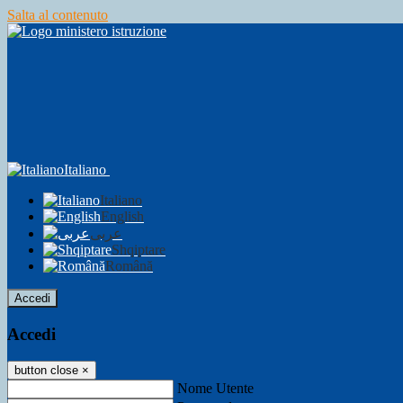
Salta al contenuto
Italiano
Italiano
English
عربى
Shqiptare
Română
Accedi
Accedi
button close
×
Nome Utente