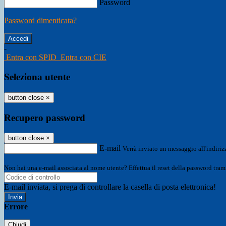
Password
Password dimenticata?
-
Entra con SPID
Entra con CIE
Seleziona utente
button close
×
Recupero password
button close
×
E-mail
Verrà inviato un messaggio all'indirizz
Non hai una e-mail associata al nome utente? Effettua il reset della password tram
E-mail inviata, si prega di controllare la casella di posta elettronica!
Errore
Chiudi