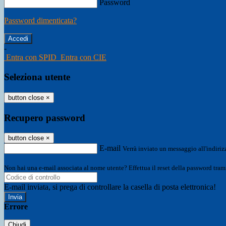
Password
Password dimenticata?
-
Entra con SPID
Entra con CIE
Seleziona utente
button close
×
Recupero password
button close
×
E-mail
Verrà inviato un messaggio all'indirizz
Non hai una e-mail associata al nome utente? Effettua il reset della password tram
E-mail inviata, si prega di controllare la casella di posta elettronica!
Errore
Chiudi