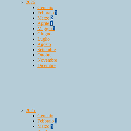
2026
Gennaio
Febbraio
1
Marzo
2
Aprile
1
Maggio
1
Giugno
Luglio
Agosto
Settembre
Ottobre
Novembre
Dicembre
2025
Gennaio
Febbraio
1
Marzo
4