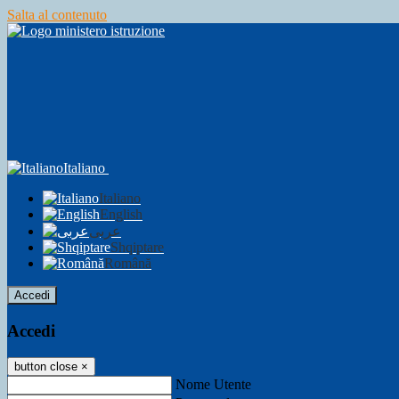
Salta al contenuto
Italiano
Italiano
English
عربى
Shqiptare
Română
Accedi
Accedi
button close
×
Nome Utente