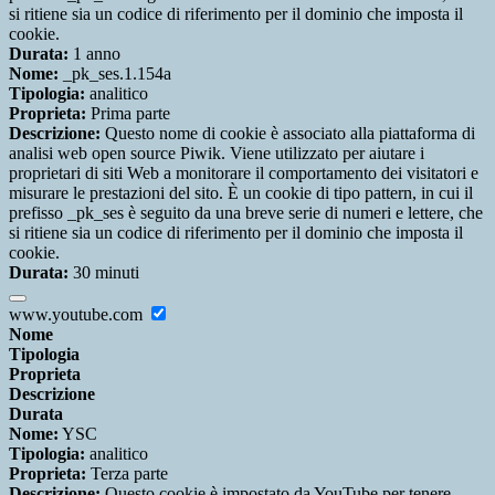
si ritiene sia un codice di riferimento per il dominio che imposta il
cookie.
Durata:
1 anno
Nome:
_pk_ses.1.154a
Tipologia:
analitico
Proprieta:
Prima parte
Descrizione:
Questo nome di cookie è associato alla piattaforma di
analisi web open source Piwik. Viene utilizzato per aiutare i
proprietari di siti Web a monitorare il comportamento dei visitatori e
misurare le prestazioni del sito. È un cookie di tipo pattern, in cui il
prefisso _pk_ses è seguito da una breve serie di numeri e lettere, che
si ritiene sia un codice di riferimento per il dominio che imposta il
cookie.
Durata:
30 minuti
www.youtube.com
Nome
Tipologia
Proprieta
Descrizione
Durata
Nome:
YSC
Tipologia:
analitico
Proprieta:
Terza parte
Descrizione:
Questo cookie è impostato da YouTube per tenere