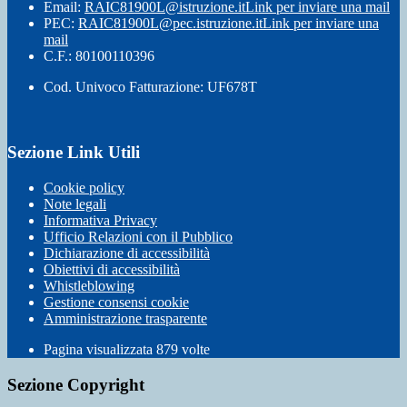
Email:
RAIC81900L@istruzione.it
Link per inviare una mail
PEC:
RAIC81900L@pec.istruzione.it
Link per inviare una
mail
C.F.: 80100110396
Cod. Univoco Fatturazione: UF678T
Sezione Link Utili
Cookie policy
Note legali
Informativa Privacy
Ufficio Relazioni con il Pubblico
Dichiarazione di accessibilità
Obiettivi di accessibilità
Whistleblowing
Gestione consensi cookie
Amministrazione trasparente
Pagina visualizzata
879
volte
Sezione Copyright