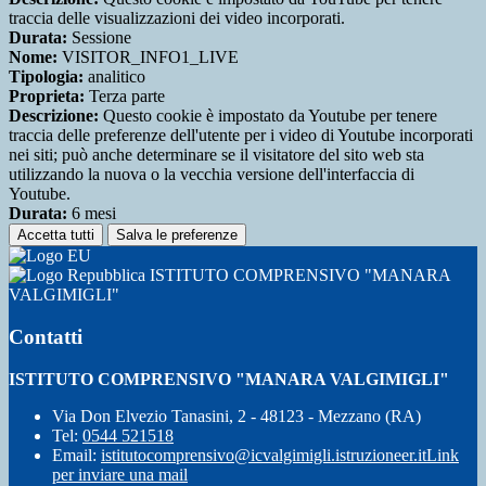
traccia delle visualizzazioni dei video incorporati.
Durata:
Sessione
Nome:
VISITOR_INFO1_LIVE
Tipologia:
analitico
Proprieta:
Terza parte
Descrizione:
Questo cookie è impostato da Youtube per tenere
traccia delle preferenze dell'utente per i video di Youtube incorporati
nei siti; può anche determinare se il visitatore del sito web sta
utilizzando la nuova o la vecchia versione dell'interfaccia di
Youtube.
Durata:
6 mesi
Accetta tutti
Salva le preferenze
ISTITUTO COMPRENSIVO "MANARA
VALGIMIGLI"
Contatti
ISTITUTO COMPRENSIVO "MANARA VALGIMIGLI"
Via Don Elvezio Tanasini, 2 - 48123 - Mezzano (RA)
Tel:
0544 521518
Email:
istitutocomprensivo@icvalgimigli.istruzioneer.it
Link
per inviare una mail