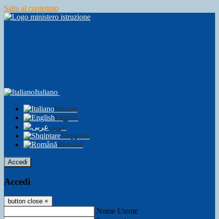
Salta al contenuto
Italiano
Italiano
English
عربى
Shqiptare
Română
Accedi
Accedi
button close
×
Nome Utente