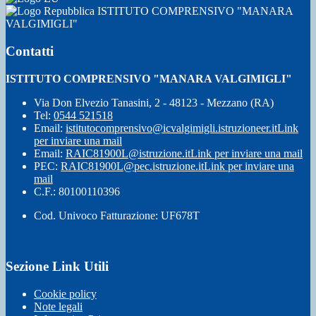
ISTITUTO COMPRENSIVO "MANARA
VALGIMIGLI"
Contatti
ISTITUTO COMPRENSIVO "MANARA VALGIMIGLI"
Via Don Elvezio Tanasini, 2 - 48123 - Mezzano (RA)
Tel:
0544 521518
Email:
istitutocomprensivo@icvalgimigli.istruzioneer.it
Link
per inviare una mail
Email:
RAIC81900L@istruzione.it
Link per inviare una mail
PEC:
RAIC81900L@pec.istruzione.it
Link per inviare una
mail
C.F.: 80100110396
Cod. Univoco Fatturazione: UF678T
Sezione Link Utili
Cookie policy
Note legali