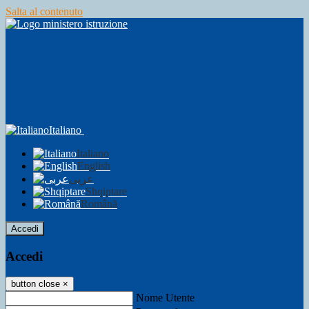
Salta al contenuto
Italiano
Italiano
English
عربى
Shqiptare
Română
Accedi
Accedi
button close
×
Nome Utente