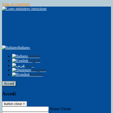
Salta al contenuto
Italiano
Italiano
English
عربى
Shqiptare
Română
Accedi
Accedi
button close
×
Nome Utente