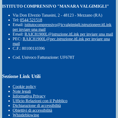
ISTITUTO COMPRENSIVO "MANARA VALGIMIGLI"
Via Don Elvezio Tanasini, 2 - 48123 - Mezzano (RA)
Tel:
0544 521518
Email:
istitutocomprensivo@icvalgimigli.istruzioneer.it
Link
per inviare una mail
Email:
RAIC81900L@istruzione.it
Link per inviare una mail
PEC:
RAIC81900L@pec.istruzione.it
Link per inviare una
mail
C.F.: 80100110396
Cod. Univoco Fatturazione: UF678T
Sezione Link Utili
Cookie policy
Note legali
Informativa Privacy
Ufficio Relazioni con il Pubblico
Dichiarazione di accessibilità
Obiettivi di accessibilità
Whistleblowing