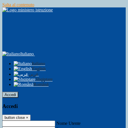
Salta al contenuto
Italiano
Italiano
English
عربى
Shqiptare
Română
Accedi
Accedi
button close
×
Nome Utente