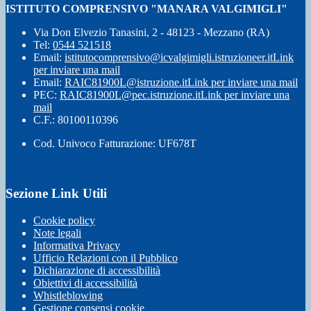
ISTITUTO COMPRENSIVO "MANARA VALGIMIGLI"
Via Don Elvezio Tanasini, 2 - 48123 - Mezzano (RA)
Tel:
0544 521518
Email:
istitutocomprensivo@icvalgimigli.istruzioneer.it
Link
per inviare una mail
Email:
RAIC81900L@istruzione.it
Link per inviare una mail
PEC:
RAIC81900L@pec.istruzione.it
Link per inviare una
mail
C.F.: 80100110396
Cod. Univoco Fatturazione: UF678T
Sezione Link Utili
Cookie policy
Note legali
Informativa Privacy
Ufficio Relazioni con il Pubblico
Dichiarazione di accessibilità
Obiettivi di accessibilità
Whistleblowing
Gestione consensi cookie