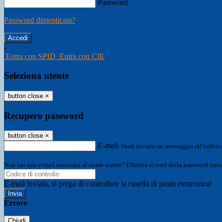
Password
Password dimenticata?
-
Entra con SPID
Entra con CIE
Seleziona utente
button close
×
Recupero password
button close
×
E-mail
Verrà inviato un messaggio all'indirizz
Non hai una e-mail associata al nome utente? Effettua il reset della password tram
E-mail inviata, si prega di controllare la casella di posta elettronica!
Errore
Chiudi