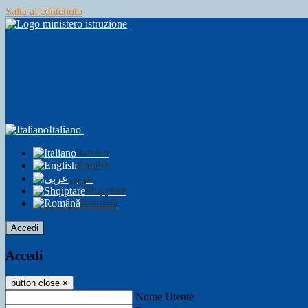
Salta al contenuto
Italiano
Italiano
English
عربى
Shqiptare
Română
Accedi
Accedi
button close
×
Nome Utente