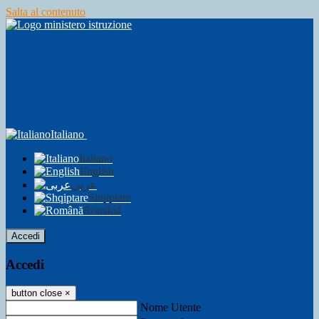
Salta al contenuto
Italiano
Italiano
English
عربى
Shqiptare
Română
Accedi
Accedi
button close
×
Nome Utente