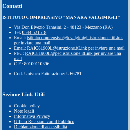
Contatti
ISTITUTO COMPRENSIVO "MANARA VALGIMIGLI"
Via Don Elvezio Tanasini, 2 - 48123 - Mezzano (RA)
Tel:
0544 521518
Email:
istitutocomprensivo@icvalgimigli.istruzioneer.it
Link
per inviare una mail
Email:
RAIC81900L@istruzione.it
Link per inviare una mail
PEC:
RAIC81900L@pec.istruzione.it
Link per inviare una
mail
C.F.: 80100110396
Cod. Univoco Fatturazione: UF678T
Sezione Link Utili
Cookie policy
Note legali
Informativa Privacy
Ufficio Relazioni con il Pubblico
Dichiarazione di accessibilità