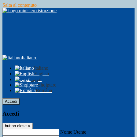
Salta al contenuto
Italiano
Italiano
English
عربى
Shqiptare
Română
Accedi
Accedi
button close
×
Nome Utente