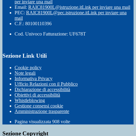
per inviare una mail
Email:
RAIC81900L@istruzione.it
Link per inviare una mail
PEC:
RAIC81900L@pec.istruzione.it
Link per inviare una
mail
C.F.: 80100110396
Cod. Univoco Fatturazione: UF678T
Sezione Link Utili
Cookie policy
Note legali
Informativa Privacy
Ufficio Relazioni con il Pubblico
Dichiarazione di accessibilità
Obiettivi di accessibilità
Whistleblowing
Gestione consensi cookie
Amministrazione trasparente
Pagina visualizzata
908
volte
Sezione Copyright