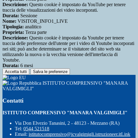
Descrizione:
Questo cookie è impostato da YouTube per tenere
traccia delle visualizzazioni dei video incorporati.
Durata:
Sessione
Nome:
VISITOR_INFO1_LIVE
Tipologia:
analitico
Proprieta:
Terza parte
Descrizione:
Questo cookie è impostato da Youtube per tenere
traccia delle preferenze dell'utente per i video di Youtube incorporati
nei siti; può anche determinare se il visitatore del sito web sta
utilizzando la nuova o la vecchia versione dell'interfaccia di
Youtube.
Durata:
6 mesi
Accetta tutti
Salva le preferenze
ISTITUTO COMPRENSIVO "MANARA
VALGIMIGLI"
Contatti
ISTITUTO COMPRENSIVO "MANARA VALGIMIGLI"
Via Don Elvezio Tanasini, 2 - 48123 - Mezzano (RA)
Tel:
0544 521518
Email:
istitutocomprensivo@icvalgimigli.istruzioneer.it
Link