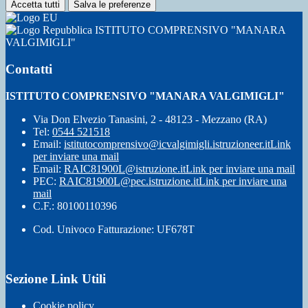
Accetta tutti
Salva le preferenze
ISTITUTO COMPRENSIVO "MANARA
VALGIMIGLI"
Contatti
ISTITUTO COMPRENSIVO "MANARA VALGIMIGLI"
Via Don Elvezio Tanasini, 2 - 48123 - Mezzano (RA)
Tel:
0544 521518
Email:
istitutocomprensivo@icvalgimigli.istruzioneer.it
Link
per inviare una mail
Email:
RAIC81900L@istruzione.it
Link per inviare una mail
PEC:
RAIC81900L@pec.istruzione.it
Link per inviare una
mail
C.F.: 80100110396
Cod. Univoco Fatturazione: UF678T
Sezione Link Utili
Cookie policy