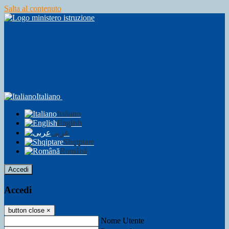
Salta al contenuto
Italiano
Italiano
English
عربى
Shqiptare
Română
Accedi
Accedi
button close
×
Nome Utente