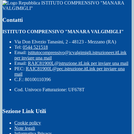
ISTITUTO COMPRENSIVO "MANARA
VALGIMIGLI"
Contatti
ISTITUTO COMPRENSIVO "MANARA VALGIMIGLI"
Via Don Elvezio Tanasini, 2 - 48123 - Mezzano (RA)
Tel:
0544 521518
Email:
istitutocomprensivo@icvalgimigli.istruzioneer.it
Link
per inviare una mail
Email:
RAIC81900L@istruzione.it
Link per inviare una mail
PEC:
RAIC81900L@pec.istruzione.it
Link per inviare una
mail
C.F.: 80100110396
Cod. Univoco Fatturazione: UF678T
Sezione Link Utili
Cookie policy
Note legali
Informativa Privacy