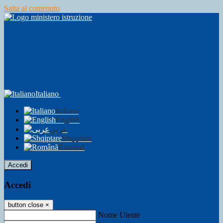
Salta al contenuto
Italiano
Italiano
English
عربى
Shqiptare
Română
Accedi
Accedi
button close
×
Nome Utente