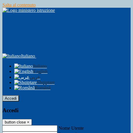
Salta al contenuto
Italiano
Italiano
English
عربى
Shqiptare
Română
Accedi
Accedi
button close
×
Nome Utente