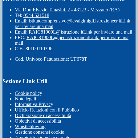
Via Don Elvezio Tanasini, 2 - 48123 - Mezzano (RA)
Tel:
0544 521518
Email:
istitutocomprensivo@icvalgimigli.istruzioneer.it
Link
per inviare una mail
Email:
RAIC81900L@istruzione.it
Link per inviare una mail
PEC:
RAIC81900L@pec.istruzione.it
Link per inviare una
mail
C.F.: 80100110396
Cod. Univoco Fatturazione: UF678T
Sezione Link Utili
Cookie policy
Note legali
Informativa Privacy
Ufficio Relazioni con il Pubblico
Dichiarazione di accessibilità
Obiettivi di accessibilità
Whistleblowing
Gestione consensi cookie
Amministrazione trasparente