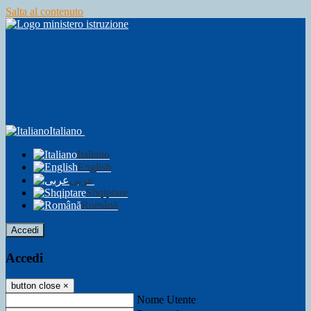
Salta al contenuto
Italiano
Italiano
English
عربى
Shqiptare
Română
Accedi
Accedi
button close
×
Nome Utente