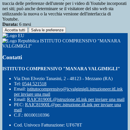
traccia delle preferenze dell'utente per i video di Youtube incorporati
nei siti; può anche determinare se il visitatore del sito web sta
utilizzando la nuova o la vecchia versione dell'interfaccia di
Youtube.
Durata:
6 mesi
Accetta tutti
Salva le preferenze
ISTITUTO COMPRENSIVO "MANARA
VALGIMIGLI"
Contatti
ISTITUTO COMPRENSIVO "MANARA VALGIMIGLI"
Via Don Elvezio Tanasini, 2 - 48123 - Mezzano (RA)
Tel:
0544 521518
Email:
istitutocomprensivo@icvalgimigli.istruzioneer.it
Link
per inviare una mail
Email:
RAIC81900L@istruzione.it
Link per inviare una mail
PEC:
RAIC81900L@pec.istruzione.it
Link per inviare una
mail
C.F.: 80100110396
Cod. Univoco Fatturazione: UF678T