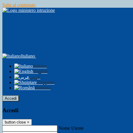
Salta al contenuto
Italiano
Italiano
English
عربى
Shqiptare
Română
Accedi
Accedi
button close
×
Nome Utente