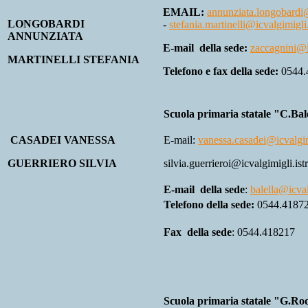
EMAIL:
annunziata.longobardi@i
LONGOBARDI
-
stefania.martinelli@icvalgimigli.
ANNUNZIATA
E-mail della sede:
zaccagnini@ic
MARTINELLI STEFANIA
Telefono e fax della sede:
0544.
Scuola primaria statale "C.Bal
CASADEI VANESSA
E-mail:
vanessa.casadei@icvalgimi
GUERRIERO SILVIA
silvia.guerrieroi@icvalgimigli.istr
E-mail della sede
:
balella@icval
Telefono della sede:
0544.4187
Fax della sede
: 0544.418217
Scuola primaria statale "G.Ro