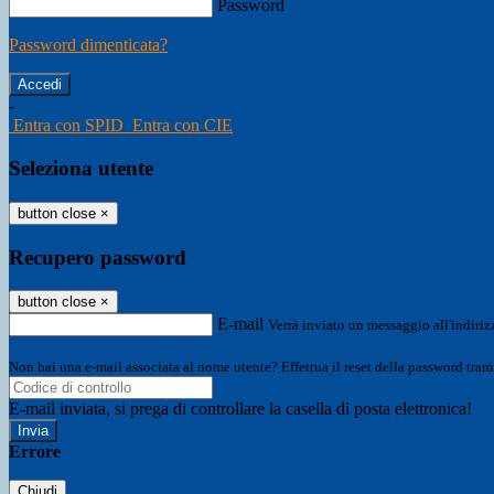
Password
Password dimenticata?
-
Entra con SPID
Entra con CIE
Seleziona utente
button close
×
Recupero password
button close
×
E-mail
Verrà inviato un messaggio all'indirizz
Non hai una e-mail associata al nome utente? Effettua il reset della password tram
E-mail inviata, si prega di controllare la casella di posta elettronica!
Errore
Chiudi