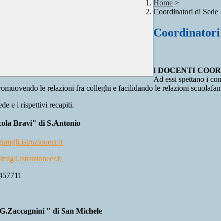
Home
>
Coordinatori di Sede
Coordinatori
I
DOCENTI COORD
Ad essi spettano i comp
muovendo le relazioni fra colleghi e facilidando le relazioni scuolafam
e e i rispettivi recapiti.
icola Bravi" di S.Antonio
migli.istruzioneer.it
migli.istruzioneer.it
457711
M.G.Zaccagnini " di San Michele