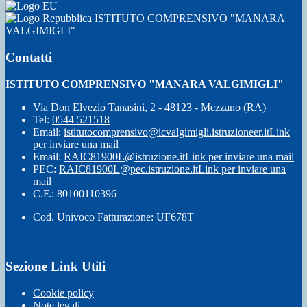
ISTITUTO COMPRENSIVO "MANARA
VALGIMIGLI"
Contatti
ISTITUTO COMPRENSIVO "MANARA VALGIMIGLI"
Via Don Elvezio Tanasini, 2 - 48123 - Mezzano (RA)
Tel:
0544 521518
Email:
istitutocomprensivo@icvalgimigli.istruzioneer.it
Link
per inviare una mail
Email:
RAIC81900L@istruzione.it
Link per inviare una mail
PEC:
RAIC81900L@pec.istruzione.it
Link per inviare una
mail
C.F.: 80100110396
Cod. Univoco Fatturazione: UF678T
Sezione Link Utili
Cookie policy
Note legali