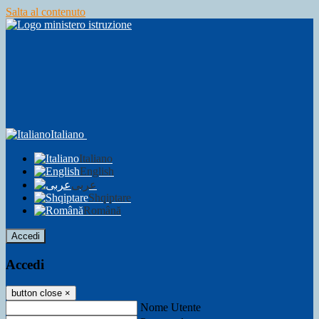
Salta al contenuto
Italiano
Italiano
English
عربى
Shqiptare
Română
Accedi
Accedi
button close
×
Nome Utente