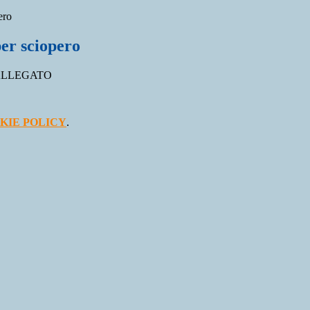
ero
er sciopero
ALLEGATO
KIE POLICY
.