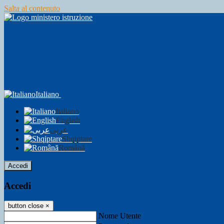
Salta al contenuto
Italiano
Italiano
English
عربى
Shqiptare
Română
Accedi
Accedi
button close
×
Nome Utente