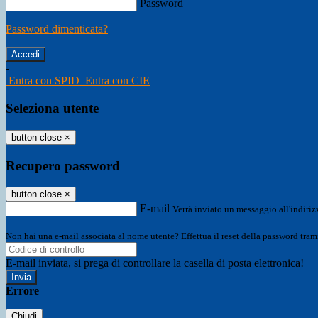
Password
Password dimenticata?
-
Entra con SPID
Entra con CIE
Seleziona utente
button close
×
Recupero password
button close
×
E-mail
Verrà inviato un messaggio all'indirizz
Non hai una e-mail associata al nome utente? Effettua il reset della password tram
E-mail inviata, si prega di controllare la casella di posta elettronica!
Errore
Chiudi