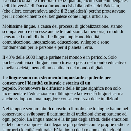
La data ricorda il 21 febbraio 1952 quando, alcuni studenti bengalesi
dell’Università di Dacca furono uccisi dalla polizia del Pakistan,
(che allora comprendeva anche il Bangladesh) perché protestavano
per il riconoscimento del bengalese come lingua ufficiale.
Moltissime lingue, a causa dei processi di globalizzazione, stanno
scomparendo e con esse anche le tradizioni, la memoria, i modi di
pensare e i modi di dire. Le lingue implicano identità,
comunicazione, integrazione, educazione, sviluppo e sono
fondamentali per le persone e per il pianeta Terra.
Il 43% delle 6000 lingue parlate nel mondo è in pericolo. Solo
poche centinaia di lingue hanno trovato posto nel mondo educativo
e nella società, meno di un centinaio nel mondo digitale.
Le lingue sono uno strumento importante e potente per
conservare l’identità culturale e storica di un
popolo
.
Promuovere la diffusione delle lingue significa non solo
incrementare l’educazione multilingue e la diversità linguistica ma
anche sviluppare una maggiore consapevolezza delle tradizioni.
Nel tempo è sempre più riconosciuto il ruolo che le lingue hanno nel
conservare e sviluppare il patrimonio di tradizioni che appartiene ad
ogni popolo. La lingua madre è la lingua degli affetti, delle emozioni
e del cuore e rappresenta il legame più potente con le proprie radici e
la propria identità culturale. E’ la lingua della mamma, dei giochi,