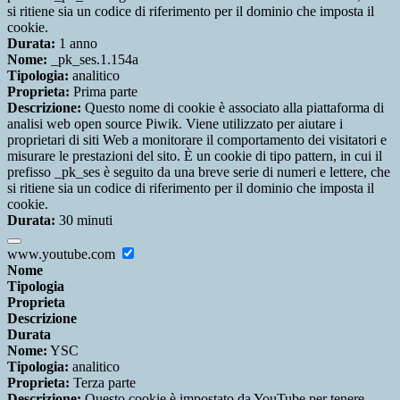
si ritiene sia un codice di riferimento per il dominio che imposta il
cookie.
Durata:
1 anno
Nome:
_pk_ses.1.154a
Tipologia:
analitico
Proprieta:
Prima parte
Descrizione:
Questo nome di cookie è associato alla piattaforma di
analisi web open source Piwik. Viene utilizzato per aiutare i
proprietari di siti Web a monitorare il comportamento dei visitatori e
misurare le prestazioni del sito. È un cookie di tipo pattern, in cui il
prefisso _pk_ses è seguito da una breve serie di numeri e lettere, che
si ritiene sia un codice di riferimento per il dominio che imposta il
cookie.
Durata:
30 minuti
www.youtube.com
Nome
Tipologia
Proprieta
Descrizione
Durata
Nome:
YSC
Tipologia:
analitico
Proprieta:
Terza parte
Descrizione:
Questo cookie è impostato da YouTube per tenere