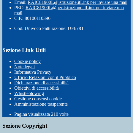
Email:
RAIC81900L@istruzione.it
Link per inviare una mail
PEC:
RAIC81900L@pec.istruzione.it
Link per inviare una
mail
C.F.: 80100110396
Cod. Univoco Fatturazione: UF678T
Sezione Link Utili
Cookie policy
Note legali
Informativa Privacy
Ufficio Relazioni con il Pubblico
Dichiarazione di accessibilità
Obiettivi di accessibilità
Whistleblowing
Gestione consensi cookie
Amministrazione trasparente
Pagina visualizzata
210
volte
Sezione Copyright