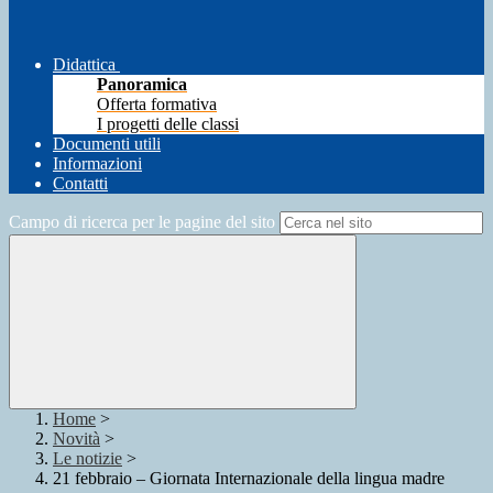
Didattica
Panoramica
Offerta formativa
I progetti delle classi
Documenti utili
Informazioni
Contatti
Campo di ricerca per le pagine del sito
Home
>
Novità
>
Le notizie
>
21 febbraio – Giornata Internazionale della lingua madre