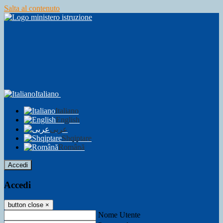
Salta al contenuto
Italiano
Italiano
English
عربى
Shqiptare
Română
Accedi
Accedi
button close
×
Nome Utente