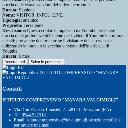
traccia delle visualizzazioni dei video incorporati.
Durata:
Sessione
Nome:
VISITOR_INFO1_LIVE
Tipologia:
analitico
Proprieta:
Terza parte
Descrizione:
Questo cookie è impostato da Youtube per tenere
traccia delle preferenze dell'utente per i video di Youtube incorporati
nei siti; può anche determinare se il visitatore del sito web sta
utilizzando la nuova o la vecchia versione dell'interfaccia di
Youtube.
Durata:
6 mesi
Accetta tutti
Salva le preferenze
ISTITUTO COMPRENSIVO "MANARA
VALGIMIGLI"
Contatti
ISTITUTO COMPRENSIVO "MANARA VALGIMIGLI"
Via Don Elvezio Tanasini, 2 - 48123 - Mezzano (RA)
Tel:
0544 521518
Email:
istitutocomprensivo@icvalgimigli.istruzioneer.it
Link
per inviare una mail