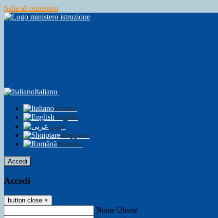
Salta al contenuto
Italiano
Italiano
English
عربى
Shqiptare
Română
Accedi
Accedi
button close
×
Nome Utente