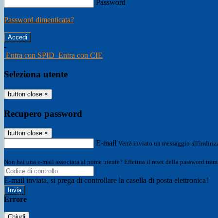
Password
Password dimenticata?
-
Entra con SPID
Entra con CIE
Seleziona utente
button close
×
Recupero password
button close
×
E-mail
Verrà inviato un messaggio all'indirizz
Non hai una e-mail associata al nome utente? Effettua il reset della password tram
E-mail inviata, si prega di controllare la casella di posta elettronica!
Errore
Chiudi