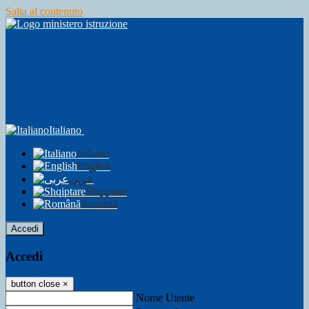
Salta al contenuto
Italiano
Italiano
English
عربى
Shqiptare
Română
Accedi
Accedi
button close
×
Nome Utente