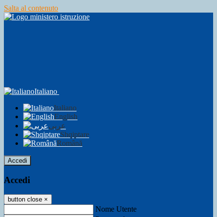
Salta al contenuto
Italiano
Italiano
English
عربى
Shqiptare
Română
Accedi
Accedi
button close
×
Nome Utente