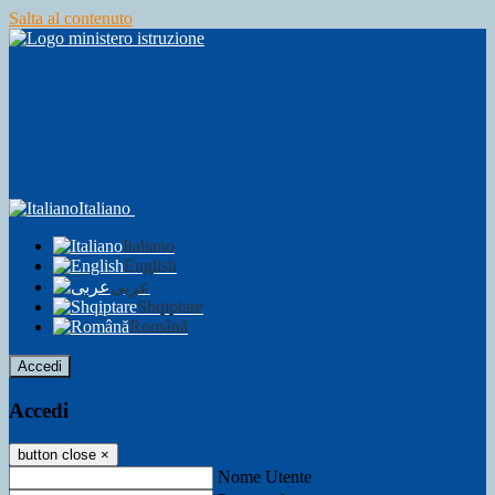
Salta al contenuto
Italiano
Italiano
English
عربى
Shqiptare
Română
Accedi
Accedi
button close
×
Nome Utente