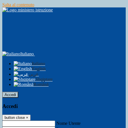
Salta al contenuto
Italiano
Italiano
English
عربى
Shqiptare
Română
Accedi
Accedi
button close
×
Nome Utente