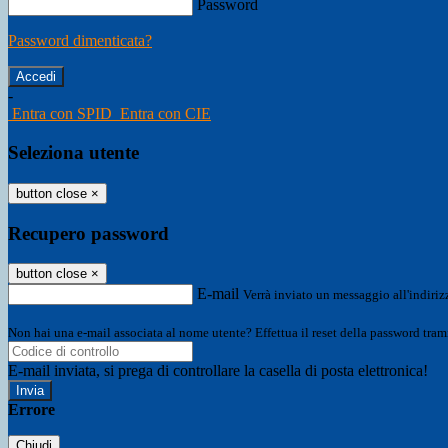
Password
Password dimenticata?
-
Entra con SPID
Entra con CIE
Seleziona utente
button close
×
Recupero password
button close
×
E-mail
Verrà inviato un messaggio all'indirizz
Non hai una e-mail associata al nome utente? Effettua il reset della password tram
E-mail inviata, si prega di controllare la casella di posta elettronica!
Errore
Chiudi