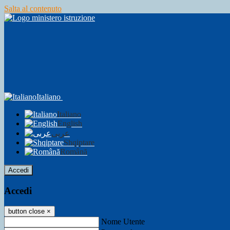
Salta al contenuto
Italiano
Italiano
English
عربى
Shqiptare
Română
Accedi
Accedi
button close
×
Nome Utente