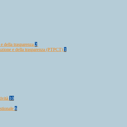
 e della trasparenza
2
rruzione e della trasparenza (PTPCT)
1
tività
10
stionale
6