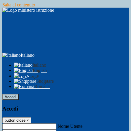
Salta al contenuto
Italiano
Italiano
English
عربى
Shqiptare
Română
Accedi
Accedi
button close
×
Nome Utente