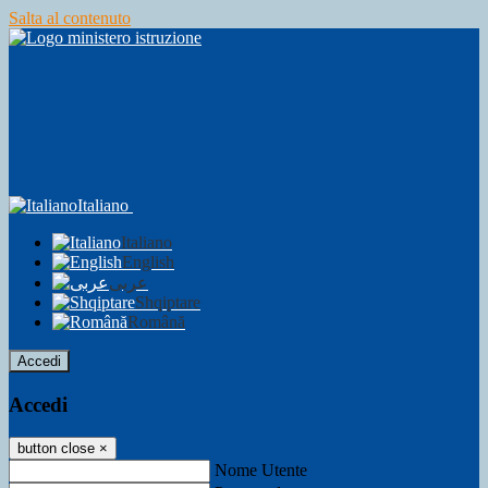
Salta al contenuto
Italiano
Italiano
English
عربى
Shqiptare
Română
Accedi
Accedi
button close
×
Nome Utente