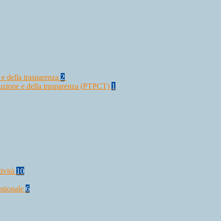
 e della trasparenza
2
rruzione e della trasparenza (PTPCT)
1
tività
10
stionale
6