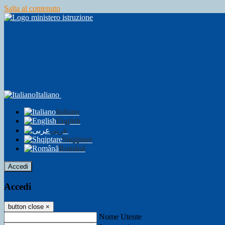
Salta al contenuto
Italiano
Italiano
English
عربى
Shqiptare
Română
Accedi
Accedi
button close
×
Nome Utente