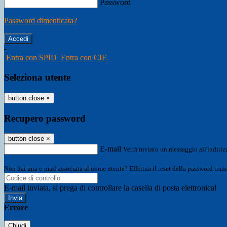
Password
Password dimenticata?
-
Entra con SPID
Entra con CIE
Seleziona utente
button close
×
Recupero password
button close
×
E-mail
Verrà inviato un messaggio all'indirizz
Non hai una e-mail associata al nome utente? Effettua il reset della password tram
E-mail inviata, si prega di controllare la casella di posta elettronica!
Errore
Chiudi