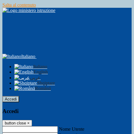
Salta al contenuto
Italiano
Italiano
English
عربى
Shqiptare
Română
Accedi
Accedi
button close
×
Nome Utente