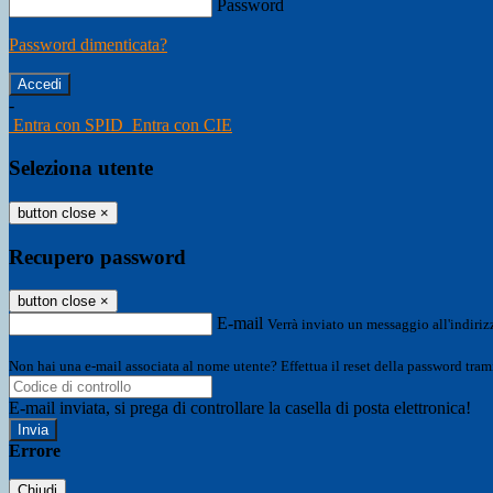
Password
Password dimenticata?
-
Entra con SPID
Entra con CIE
Seleziona utente
button close
×
Recupero password
button close
×
E-mail
Verrà inviato un messaggio all'indirizz
Non hai una e-mail associata al nome utente? Effettua il reset della password tram
E-mail inviata, si prega di controllare la casella di posta elettronica!
Errore
Chiudi