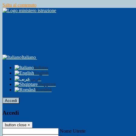
Salta al contenuto
Italiano
Italiano
English
عربى
Shqiptare
Română
Accedi
Accedi
button close
×
Nome Utente