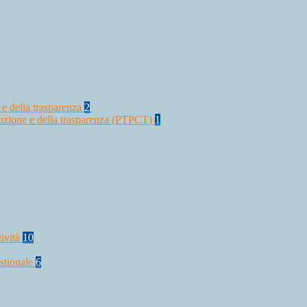
 e della trasparenza
2
rruzione e della trasparenza (PTPCT)
1
tività
10
stionale
6