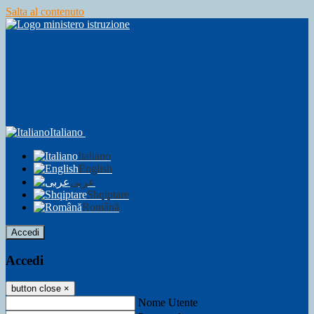
Salta al contenuto
Italiano
Italiano
English
عربى
Shqiptare
Română
Accedi
Accedi
button close
×
Nome Utente