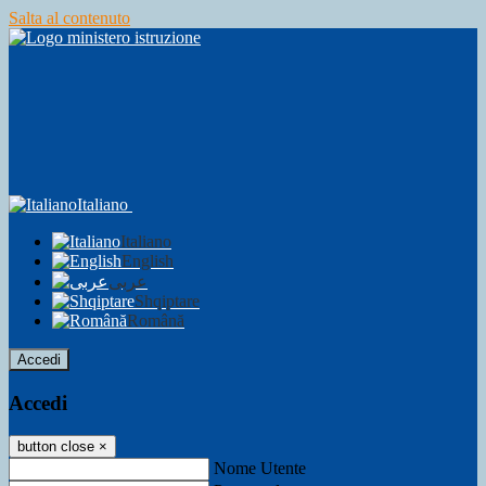
Salta al contenuto
Italiano
Italiano
English
عربى
Shqiptare
Română
Accedi
Accedi
button close
×
Nome Utente