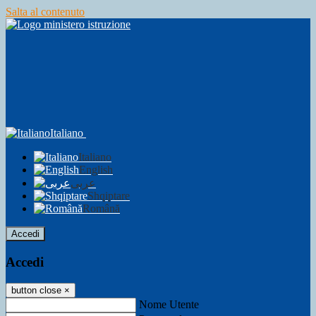
Salta al contenuto
Italiano
Italiano
English
عربى
Shqiptare
Română
Accedi
Accedi
button close
×
Nome Utente