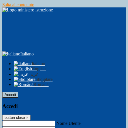
Salta al contenuto
Italiano
Italiano
English
عربى
Shqiptare
Română
Accedi
Accedi
button close
×
Nome Utente